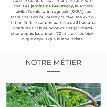
Au sein du tiers-lieu ali­men­taire et nour­ri­
cier
Les jar­dins de l’Aubreçay
,
la socié­té
civile d’ex­ploi­ta­tion agri­cole (SCEA) Les
Maraî­chers de l’Au­bre­cay cultive une exploi­
ta­tion éta­blie sur une par­celle de 3 hec­tares
conduite sur le prin­cipe du ver­ger-marai­
cher depuis les années 70 et labe­li­sée bio­lo­
gique depuis que le label existe.
NOTRE MÉTIER