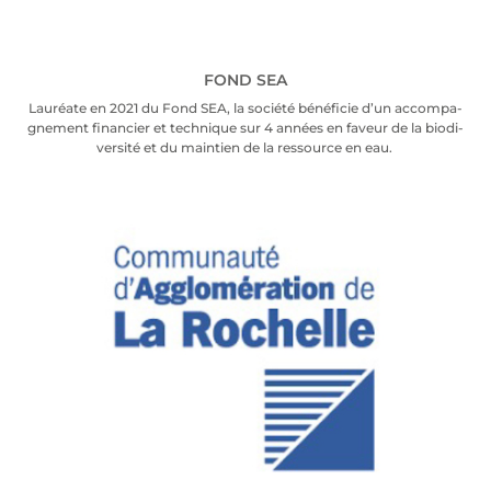
FOND SEA
Lau­réate en 2021 du Fond SEA, la socié­té béné­fi­cie d’un accom­pa­
gne­ment finan­cier et tech­nique sur 4 années en faveur de la bio­di­
ver­si­té et du main­tien de la res­source en eau.