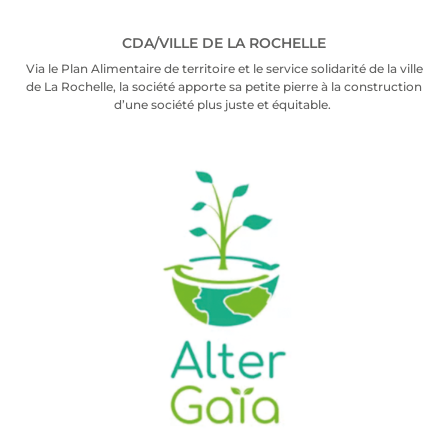
CDA/VILLE DE LA ROCHELLE
Via le Plan Ali­men­taire de ter­ri­toire et le ser­vice soli­da­ri­té de la ville
de La Rochelle, la socié­té apporte sa petite pierre à la construc­tion
d’une socié­té plus juste et équi­table.