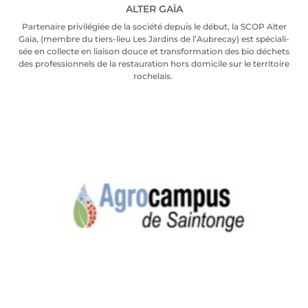
ALTER GAÏA
Par­te­naire pri­vi­lé­giée de la socié­té depuis le début, la SCOP Alter
Gaïa, (membre du tiers-lieu Les Jar­dins de l’Au­bre­cay) est spé­cia­li­
sée en col­lecte en liai­son douce et trans­for­ma­tion des bio déchets
des pro­fes­sion­nels de la res­tau­ra­tion hors domi­cile sur le ter­ri­toire
roche­lais.