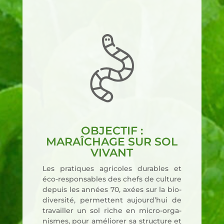
OBJECTIF :
MARAÎCHAGE SUR SOL
VIVANT
Les pra­tiques agri­coles durables et
éco-res­pon­sables des chefs de culture
depuis les années 70, axées sur la bio­
di­ver­si­té, per­mettent aujourd’­hui de
tra­vailler un sol riche en micro-orga­
nismes, pour amé­lio­rer sa struc­ture et