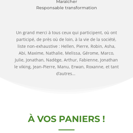
Maraî­cher
Res­pon­sable trans­for­ma­tion
Un grand mer­ci à tous ceux qui par­ti­cipent, où ont
par­ti­ci­pé, de près où de loin, à la vie de la socié­té,
liste non-exhaus­tive : Hel­len, Pierre, Robin, Asha,
Abi, Maxime, Natha­lie, Melis­sa, Gérome, Mar­co,
Julie, Jona­than, Nadège, Arthur, Fabienne, Jona­than
le viking, Jean-Pierre, Manu, Erwan, Roxanne, et tant
d’autres…
À VOS PANIERS !