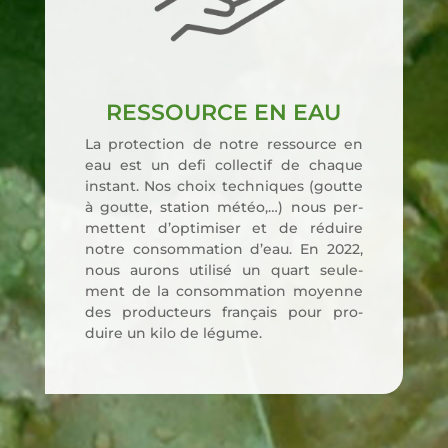
RESSOURCE EN EAU
La pro­tec­tion de notre res­source en
eau est un defi col­lec­tif de chaque
ins­tant. Nos choix tech­niques (goutte
à goutte, sta­tion météo,…) nous per­
mettent d’op­ti­mi­ser et de réduire
notre consom­ma­tion d’eau. En 2022,
nous aurons uti­li­sé un quart seule­
ment de la consom­ma­tion moyenne
des pro­duc­teurs fran­çais pour pro­
duire un kilo de légume.