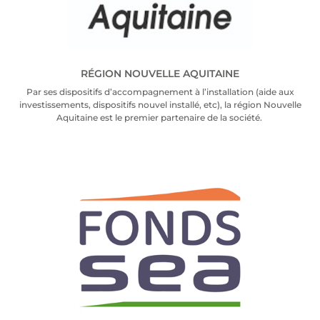
RÉGION NOUVELLE AQUITAINE
Par ses dis­po­si­tifs d’ac­com­pa­gne­ment à l’ins­tal­la­tion (aide aux
inves­tis­se­ments, dis­po­si­tifs nou­vel ins­tal­lé, etc), la région Nou­velle
Aqui­taine est le pre­mier par­te­naire de la socié­té.