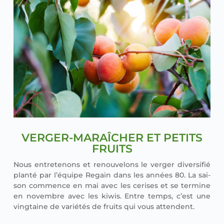
VERGER-MARAÎCHER ET PETITS
FRUITS
Nous entre­te­nons et renou­ve­lons le ver­ger diver­si­fié
plan­té par l’é­quipe Regain dans les années 80. La sai­
son com­mence en mai avec les cerises et se ter­mine
en novembre avec les kiwis. Entre temps, c’est une
ving­taine de varié­tés de fruits qui vous attendent.