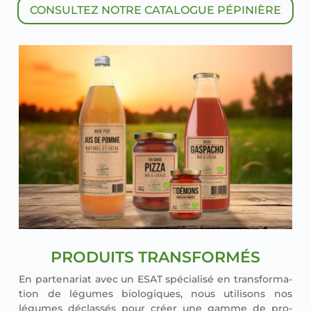
CONSULTEZ NOTRE CATALOGUE PÉPINIÈRE
PRODUITS TRANSFORMÉS
En par­te­na­riat avec un ESAT spé­cia­li­sé en trans­for­ma­
tion de légumes bio­lo­giques, nous uti­li­sons nos
légumes déclas­sés pour créer une gamme de pro­