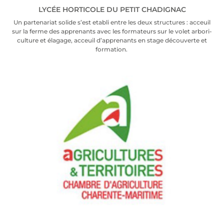
LYCÉE HORTICOLE DU PETIT CHADIGNAC
Un par­te­na­riat solide s’est eta­bli entre les deux struc­tures : acceuil
sur la ferme des appre­nants avec les for­ma­teurs sur le volet arbo­ri­
cul­ture et éla­gage, acceuil d’ap­pre­nants en stage décou­verte et
for­ma­tion.