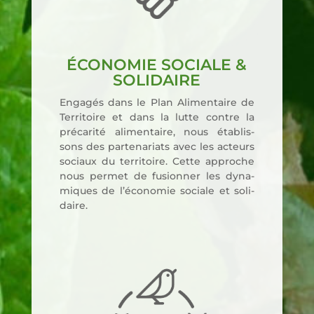
ÉCONOMIE SOCIALE &
SOLIDAIRE
Enga­gés dans le Plan Ali­men­taire de
Ter­ri­toire et dans la lutte contre la
pré­ca­ri­té ali­men­taire, nous éta­blis­
sons des par­te­na­riats avec les acteurs
sociaux du ter­ri­toire. Cette approche
nous per­met de fusion­ner les dyna­
miques de l’é­co­no­mie sociale et soli­
daire.