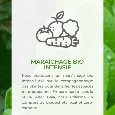
MARAÎCHAGE BIO
INTENSIF
Nous pra­ti­quons un maraî­chage bio
inten­sif axé sur le com­pa­gnon­nage
des plantes pour den­si­fier les espaces
de pro­duc­tions. En par­te­na­riat avec la
SCOP Alter Gaïa, nous uti­li­sons un
com­post de bio­de­chets local et zéro-
car­bone.