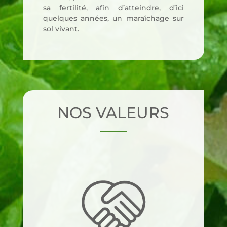
sa fer­ti­li­té, afin d’at­teindre, d’i­ci
quelques années, un maraî­chage sur
sol vivant.
NOS VALEURS