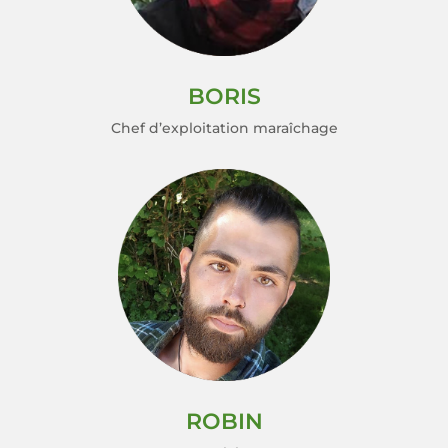
BORIS
Chef d’ex­ploi­ta­tion maraî­chage
ROBIN