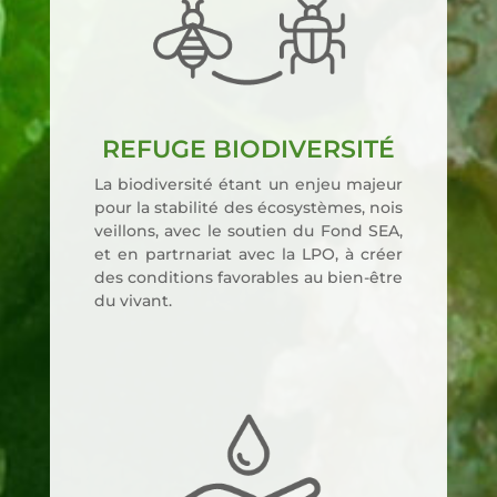
REFUGE BIODIVERSITÉ
La bio­di­ver­si­té étant un enjeu majeur
pour la sta­bi­li­té des éco­sys­tèmes, nois
veillons, avec le sou­tien du Fond SEA,
et en par­tr­na­riat avec la LPO, à créer
des condi­tions favo­rables au bien-être
du vivant.