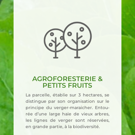
AGROFORESTERIE &
PETITS FRUITS
La par­celle, éta­blie sur 3 hec­tares, se
dis­tingue par son orga­ni­sa­tion sur le
prin­cipe du ver­ger-marai­cher. Entou­
rée d’une large haie de vieux arbres,
les lignes de ver­ger sont réser­vées,
en grande par­tie, à la bio­di­ver­si­té.