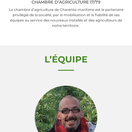
CHAMBRE D’AGRICULTURE 17/79
La chambre d’a­gri­cul­ture de Cha­rente-mari­time est le par­te­naire
pri­vi­lé­gié de la socié­té, par la mobi­li­sa­tion et la fia­bi­li­té de ses
équipes au ser­vice des nou­veaux ins­tal­lés et des agri­cul­teurs de
notre ter­ri­toire.
L’ÉQUIPE